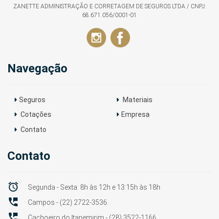
ZANETTE ADMINISTRAÇÃO E CORRETAGEM DE SEGUROS LTDA / CNPJ:
68.671.056/0001-01
Navegação
Seguros
Materiais
Cotações
Empresa
Contato
Contato

Segunda - Sexta: 8h às 12h e 13:15h às 18h

Campos - (22) 2722-3536

Cachoeiro do Itapemirim - (28) 3522-1166