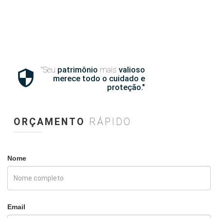
"Seu
patrimônio
mais
valioso

merece todo o cuidado e
proteção."
ORÇAMENTO
RÁPIDO
Nome
Email