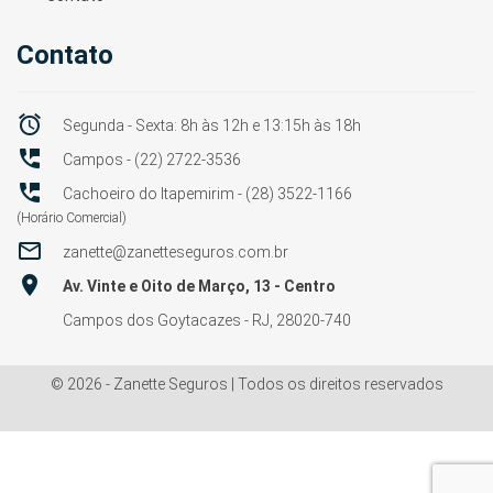
Contato

Segunda - Sexta: 8h às 12h e 13:15h às 18h

Campos - (22) 2722-3536

Cachoeiro do Itapemirim - (28) 3522-1166
(Horário Comercial)

zanette@zanetteseguros.com.br

Av. Vinte e Oito de Março, 13 - Centro
Campos dos Goytacazes - RJ, 28020-740
© 2026 - Zanette Seguros | Todos os direitos reservados